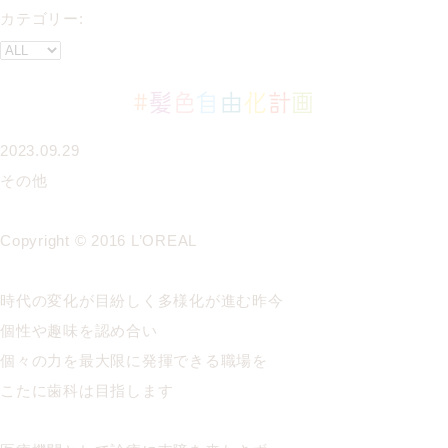
カテゴリー:
#
髪
色
自
由
化
計
画
2023.09.29
その他
Copyright © 2016 L’OREAL
時代の変化が目紛しく多様化が進む昨今
個性や趣味を認め合い
個々の力を最大限に発揮できる職場を
こたに歯科は目指します