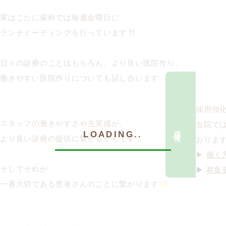
実はこたに歯科では毎週金曜日に
ランチミーティングを行っています
日々の診療のことはもちろん、より良い医院作り、
働きやすい医院作りについても話し合います
採用強
スタッフの働きやすさや充実感が、
当院で
採用情報
LOADING..
より良い診療の提供に繋がるからです
おりま
▶
働く
そしてそれが
▶
募集
一番大切である患者さんのことに繋がります